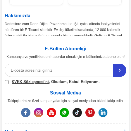
Hakkımızda
Dorinstore.com Dorin Dijital Pazarlama Ltd. Şti. çatısı altında faaliyetlerini
sürdüren bir E-Ticaret sitesidir. Ev dışı tüketim kanalında, 12.000 kalemlik
ürün çeşidi ile birçok ürün grubunda hizmet vermektedir. Gelişen E-Ticaret
pazarı ve pazarın ihtiyaçları doğrultusunda, Türkiye’nin tüm bölgelerine
toptan ve perakende satışımız gerçekleşmektedir.
E-Bülten Aboneliği
Kampanya ve yeniliklerden haberdar olmak için e-bültenimize abone olun!
Ürün çeşitliliğinin ve çözüm önerilerinin yanı sıra, ekonomik katma değer
sağlamayı misyon edinen dorinstore.com E-Ticaret sitemiz üzerinden,
uzman arkadaşlarımız eşliğinde 7/24 bizlere ulaşabilirsiniz.
KVKK Sözleşmesi'ni
, Okudum, Kabul Ediyorum.
Sosyal Medya
Takipçilerimize özel kampanyalar için sosyal medyadan bizleri takip edin.