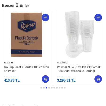
Benzer Ürünler
%
5
%
5
ROLL-UP
POLİMAZ
Roll Up Plastik Bardak 180 cc 10'lu
Polimaz 95 400 Cc Plastik Bardak
45 Paket
1000 Adet Milkshake Bardağı
435,50
TL
3.468,75
TL
413,73
TL
3.295,31
TL