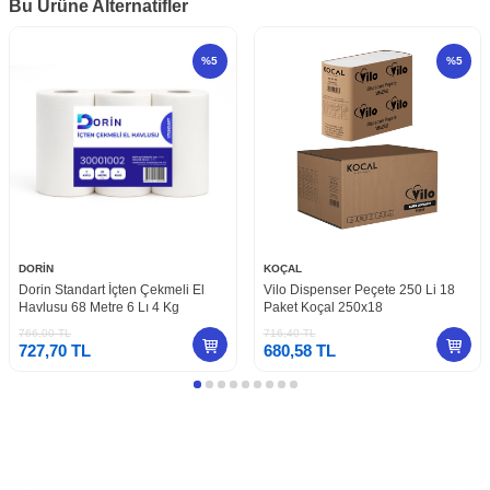
Bu Ürüne Alternatifler
%
5
%
5
DORİN
KOÇAL
Dorin Standart İçten Çekmeli El
Vilo Dispenser Peçete 250 Li 18
Havlusu 68 Metre 6 Lı 4 Kg
Paket Koçal 250x18
766,00
TL
716,40
TL
727,70
TL
680,58
TL