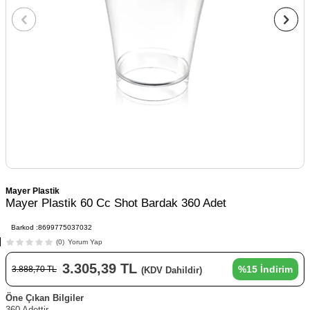
Mayer Plastik
Mayer Plastik 60 Cc Shot Bardak 360 Adet
Barkod :
8699775037032
(0)
Yorum Yap
3.305,39
TL
%
15
İndirim
3.888,70
TL
(KDV Dahildir)
Öne Çıkan Bilgiler
360 Adettir.