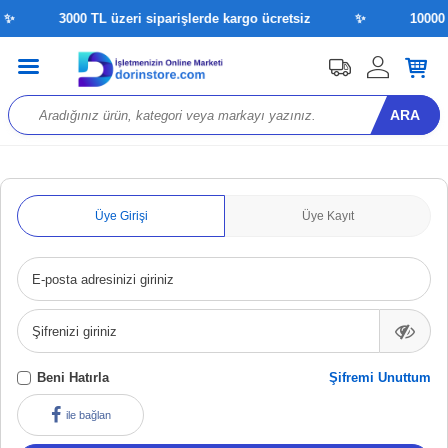
✨
3000 TL üzeri siparişlerde kargo ücretsiz
✨
10000 T
ARA
Üye Girişi
Üye Kayıt
E-posta adresinizi giriniz
Şifrenizi giriniz
Beni Hatırla
Şifremi Unuttum
ile bağlan