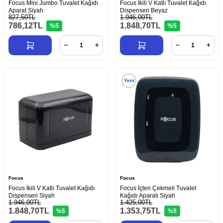
Focus Mini Jumbo Tuvalet Kağıdı
Focus İkili V Katlı Tuvalet Kağıdı
Aparat Siyah
Dispenseri Beyaz
827,50TL
1.946,00TL
786,12
TL
1.848,70
TL
%5
%5
Yeni
Focus
Focus
Focus İkili V Katlı Tuvalet Kağıdı
Focus İçten Çekmeli Tuvalet
Dispenseri Siyah
Kağıdı Aparatı Siyah
1.946,00TL
1.425,00TL
1.848,70
TL
1.353,75
TL
%5
%5