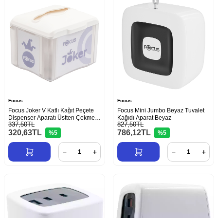
Focus
Focus
Focus Joker V Katlı Kağıt Peçete
Focus Mini Jumbo Beyaz Tuvalet
Dispenser Aparatı Üstten Çekmeli
Kağıdı Aparat Beyaz
337,50TL
827,50TL
Beyaz
320,63
TL
786,12
TL
%5
%5