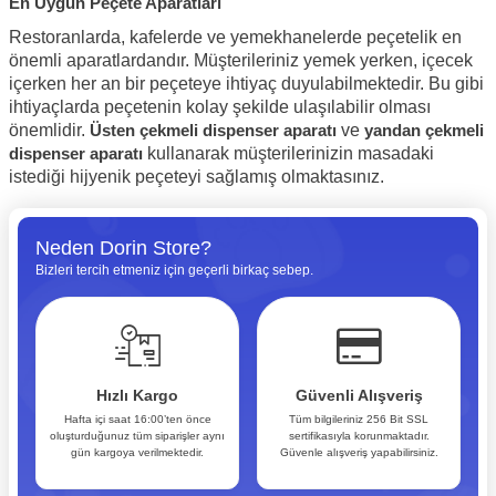
En Uygun Peçete Aparatları
Restoranlarda, kafelerde ve yemekhanelerde peçetelik en
önemli aparatlardandır. Müşterileriniz yemek yerken, içecek
içerken her an bir peçeteye ihtiyaç duyulabilmektedir. Bu gibi
ihtiyaçlarda peçetenin kolay şekilde ulaşılabilir olması
önemlidir.
Üsten çekmeli dispenser aparatı
ve
yandan çekmeli
dispenser aparatı
kullanarak müşterilerinizin masadaki
istediği hijyenik peçeteyi sağlamış olmaktasınız.
Neden Dorin Store?
Bizleri tercih etmeniz için geçerli birkaç sebep.
Hızlı Kargo
Güvenli Alışveriş
Hafta içi saat 16:00’ten önce
Tüm bilgileriniz 256 Bit SSL
oluşturduğunuz tüm siparişler aynı
sertifikasıyla korunmaktadır.
gün kargoya verilmektedir.
Güvenle alışveriş yapabilirsiniz.