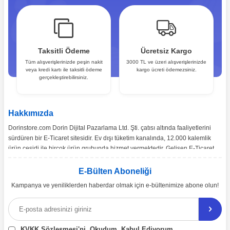
Taksitli Ödeme
Ücretsiz Kargo
Tüm alışverişlerinizde peşin nakit
3000 TL ve üzeri alışverişlerinizde
veya kredi kartı ile taksitli ödeme
kargo ücreti ödemezsiniz.
gerçekleştirebilirsiniz.
Hakkımızda
Dorinstore.com Dorin Dijital Pazarlama Ltd. Şti. çatısı altında faaliyetlerini
sürdüren bir E-Ticaret sitesidir. Ev dışı tüketim kanalında, 12.000 kalemlik
ürün çeşidi ile birçok ürün grubunda hizmet vermektedir. Gelişen E-Ticaret
pazarı ve pazarın ihtiyaçları doğrultusunda, Türkiye’nin tüm bölgelerine
toptan ve perakende satışımız gerçekleşmektedir.
E-Bülten Aboneliği
Kampanya ve yeniliklerden haberdar olmak için e-bültenimize abone olun!
Ürün çeşitliliğinin ve çözüm önerilerinin yanı sıra, ekonomik katma değer
sağlamayı misyon edinen dorinstore.com E-Ticaret sitemiz üzerinden,
uzman arkadaşlarımız eşliğinde 7/24 bizlere ulaşabilirsiniz.
KVKK Sözleşmesi'ni
, Okudum, Kabul Ediyorum.