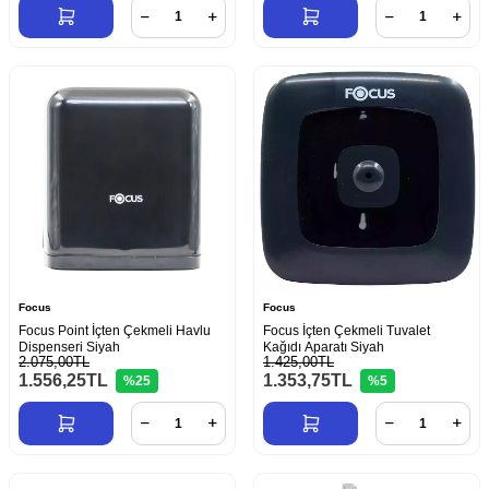
Focus
Focus
Focus Point İçten Çekmeli Havlu
Focus İçten Çekmeli Tuvalet
Dispenseri Siyah
Kağıdı Aparatı Siyah
2.075,00TL
1.425,00TL
1.556,25
TL
1.353,75
TL
%25
%5