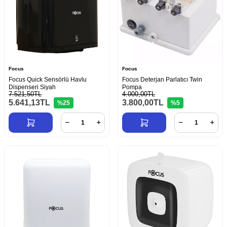
Focus
Focus
Focus Quick Sensörlü Havlu
Focus Deterjan Parlatıcı Twin
Dispenseri Siyah
Pompa
7.521,50TL
4.000,00TL
5.641,13
TL
3.800,00
TL
%25
%5