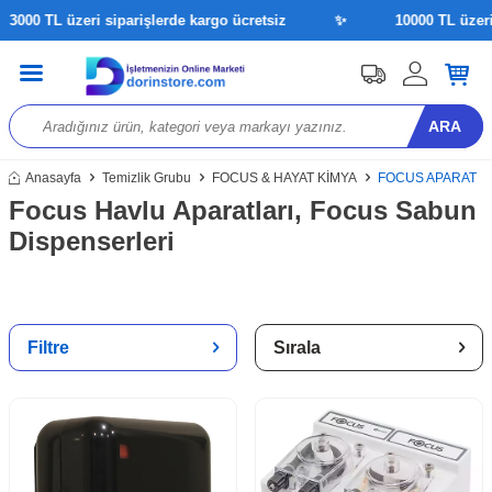
00 TL üzeri siparişlerde kargo ücretsiz
✨
10000 TL üzeri si
ARA
Anasayfa
Temizlik Grubu
FOCUS & HAYAT KİMYA
FOCUS APARAT
Focus Havlu Aparatları, Focus Sabun
Dispenserleri
Filtre
Sırala