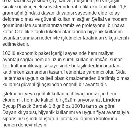
6 oz hacmi sayesinde çay, kahve, meşrubat, su ve çeşitli
sıcak-soğuk içecek servislerinde rahatlıkla kullanılabilir. 1,8
gram ağırlığındaki dayanıklı yapısı sayesinde elde kolay
deforme olmaz ve güvenli kullanım sağlar. Şeffaf ve modern
görünümü ise sunumlarınıza temiz ve profesyonel bir hava
katar. Özellikle toplu tüketim alanlarında hijyenik kullanım
avantajı sunması nedeniyle işletmeler tarafından sıkça tercih
edilmektedir.
100’lü ekonomik paket içeriği sayesinde hem maliyet
avantajı sağlar hem de uzun süreli kullanım imkânı sunar.
Tek kullanımlık yapısı sayesinde bulaşık derdini ortadan
kaldırırken zamandan tasarruf etmenize yardımcı olur. Gıda
ile temasa uygun kaliteli plastik malzemeden üretilmiş olması
kullanıcı güvenliği açısından önemli bir avantajdır.
İşletmeniz veya günlük kullanım ihtiyaçlarınız için hem
ekonomik hem de kaliteli bir çözüm arıyorsanız,
Lindera
Bycup Plastik Bardak 1,8 gr 6 oz 100’lü tam size göre!
Dayanıklı yapısı, hijyenik kullanımı ve uygun fiyat avantajıyla
siparişinizi şimdi oluşturun, pratik kullanımın konforunu
hemen deneyimleyin!