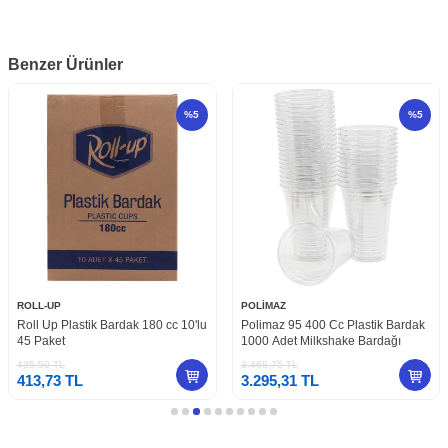
Benzer Ürünler
%
5
%
5
ROLL-UP
POLİMAZ
Roll Up Plastik Bardak 180 cc 10'lu
Polimaz 95 400 Cc Plastik Bardak
45 Paket
1000 Adet Milkshake Bardağı
435,50
TL
3.468,75
TL
413,73
TL
3.295,31
TL