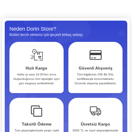
Neden Dorin Store?
Bizleri tercih etmeniz için geçerli birkaç sebep.
Hızlı Kargo
Güvenli Alışveriş
Hafta içi saat 16:00’ten önce
Tüm bilgileriniz 256 Bit SSL
oluşturduğunuz tüm siparişler aynı
sertifikasıyla korunmaktadır.
gün kargoya verilmektedir.
Güvenle alışveriş yapabilirsiniz.
Taksitli Ödeme
Ücretsiz Kargo
Tüm alışverişlerinizde peşin nakit
3000 TL ve üzeri alışverişlerinizde