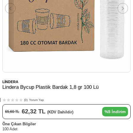
LİNDERA
Lindera Bycup Plastik Bardak 1,8 gr 100 Lü
(0)
Yorum Yap
62,32
TL
%
5
İndirim
65,60
TL
(KDV Dahildir)
Öne Çıkan Bilgiler
100 Adet