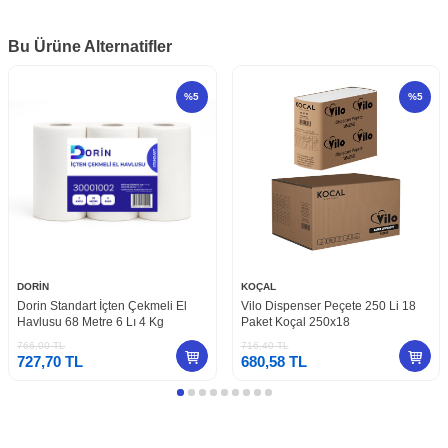
Bu Ürüne Alternatifler
%
5
%
5
DORİN
KOÇAL
Dorin Standart İçten Çekmeli El
Vilo Dispenser Peçete 250 Li 18
Havlusu 68 Metre 6 Lı 4 Kg
Paket Koçal 250x18
766,00
TL
716,40
TL
727,70
TL
680,58
TL