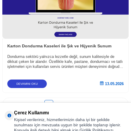
Karton Dondurma Kaseleri ile Şık ve Hijyenik Sunum
Dondurma sektörü yalnızca lezzetle değil, sunum kalitesiyle de
dikkat çeken bir alandır. Özellikle kafe, pastane, dondurmacı ve tatlı
işletmeleri için kullanılan servis ürünleri müşteri deneyimini doğrudan
etkiler.
13.05.2026
DEVAMINI OKU
1
2
3
…
Çerez Kullanımı
Kişisel verileriniz, hizmetlerimizin daha iyi bir şekilde
sunulması için mevzuata uygun bir şekilde toplanıp işlenir.
Neden Dorin Store?
Konuyla ilgili detaylı bilgi almak için Gizlilik Politikamızı