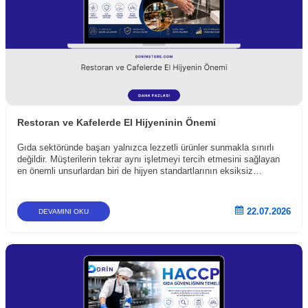
Restoran ve Kafelerde El Hijyeninin Önemi
Gıda sektöründe başarı yalnızca lezzetli ürünler sunmakla sınırlı
değildir. Müşterilerin tekrar aynı işletmeyi tercih etmesini sağlayan
en önemli unsurlardan biri de hijyen standartlarının eksiksiz
uygulanmasıdır . Özellikle restoran, kafe, pastane ve catering
işletmelerinde çalışan personelin el hijyeni, hem gıda güvenliği hem
de müşteri sağlığı açısından kritik bir rol oynar.
22.07.2026
DEVAMINI OKU