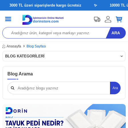
3000 TL üzeri siparişlerde kargo ücretsiz
✨
10000 TL üzeri
ARA
Anasayfa
Blog Sayfası
BLOG KATEGORILERI
Blog Arama
Ara