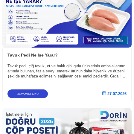
Tavuk Pedi Ne İşe Yarar?
Tavuk pedi, çiğ tavuk, et ve balık gibi gıda ürünlerinin ambalajlarının
altında bulunan, fazla sıvıyı emerek ürünün daha hijyenik ve düzenli
şekilde muhafaza edilmesini sağlayan özel emici pedlerdir. Gıda ile
doğrudan temasa uygun malzemelerden üretilen bu pedler, hem
üreticiler hem de perakende satış noktaları tarafından yaygın olarak
kullanılmaktadır.
27.07.2026
DEVAMINI OKU