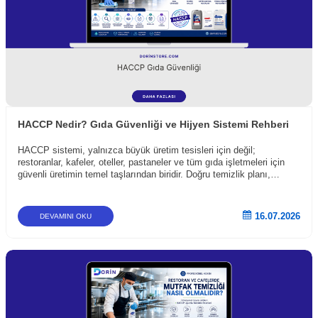
HACCP Nedir? Gıda Güvenliği ve Hijyen Sistemi Rehberi
HACCP sistemi, yalnızca büyük üretim tesisleri için değil;
restoranlar, kafeler, oteller, pastaneler ve tüm gıda işletmeleri için
güvenli üretimin temel taşlarından biridir. Doğru temizlik planı,
düzenli kayıt tutma ve profesyonel hijyen ürünlerinin kullanımı
sayesinde işletmeler hem yasal gereklilikleri karşılayabilir hem de
müşterilerine güvenli bir hizmet sunabilir.
16.07.2026
DEVAMINI OKU