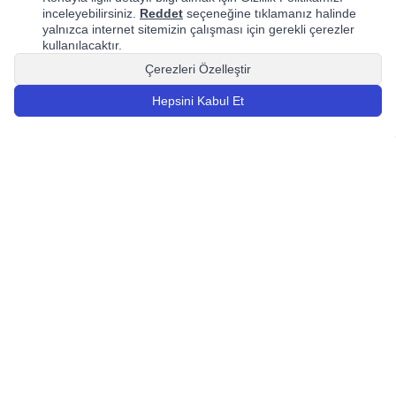
Bizleri tercih etmeniz için geçerli birkaç sebep.
inceleyebilirsiniz.
Reddet
seçeneğine tıklamanız halinde
yalnızca internet sitemizin çalışması için gerekli çerezler
kullanılacaktır.
Çerezleri Özelleştir
Hepsini Kabul Et
Hızlı Kargo
Güvenli Alışveriş
Hafta içi saat 16:00’ten önce
Tüm bilgileriniz 256 Bit SSL
oluşturduğunuz tüm siparişler aynı
sertifikasıyla korunmaktadır.
gün kargoya verilmektedir.
Güvenle alışveriş yapabilirsiniz.
Taksitli Ödeme
Ücretsiz Kargo
Tüm alışverişlerinizde peşin nakit
3000 TL ve üzeri alışverişlerinizde
veya kredi kartı ile taksitli ödeme
kargo ücreti ödemezsiniz.
gerçekleştirebilirsiniz.
Hakkımızda