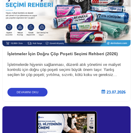
İşletmeler İçin Doğru Çöp Poşeti Seçimi Rehberi (2026)
İşletmelerde hijyenin sağlanması, düzenli atık yönetimi ve maliyet
kontrolü için doğru çöp poşeti seçimi büyük önem taşır. Yanlış
seçilen bir çöp poşeti; yırtılma, sızıntı, kötü koku ve gereksiz
maliyet gibi sorunlara yol açabilir. Bu nedenle restoranlardan otellere,
ofislerden hastanelere kadar her işletmenin ihtiyacına uygun çöp
poşeti kullanması gerekir.
23.07.2026
DEVAMINI OKU