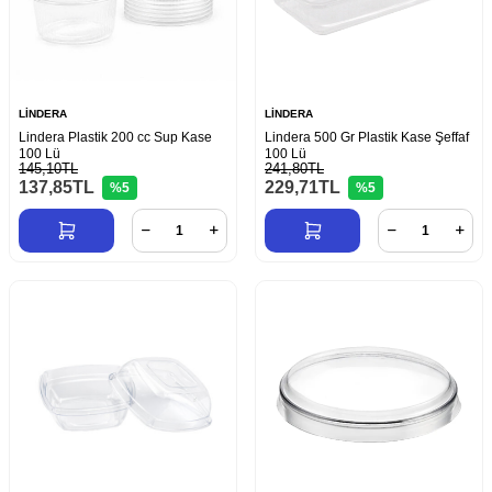
LİNDERA
LİNDERA
Lindera Plastik 200 cc Sup Kase
Lindera 500 Gr Plastik Kase Şeffaf
100 Lü
100 Lü
145,10TL
241,80TL
137,85
TL
229,71
TL
%5
%5