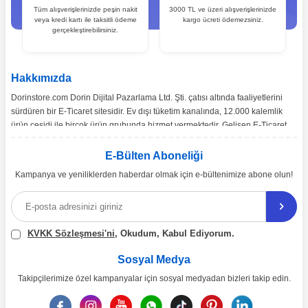
Tüm alışverişlerinizde peşin nakit
3000 TL ve üzeri alışverişlerinizde
veya kredi kartı ile taksitli ödeme
kargo ücreti ödemezsiniz.
gerçekleştirebilirsiniz.
Hakkımızda
Dorinstore.com Dorin Dijital Pazarlama Ltd. Şti. çatısı altında faaliyetlerini
sürdüren bir E-Ticaret sitesidir. Ev dışı tüketim kanalında, 12.000 kalemlik
ürün çeşidi ile birçok ürün grubunda hizmet vermektedir. Gelişen E-Ticaret
pazarı ve pazarın ihtiyaçları doğrultusunda, Türkiye’nin tüm bölgelerine
toptan ve perakende satışımız gerçekleşmektedir.
E-Bülten Aboneliği
Kampanya ve yeniliklerden haberdar olmak için e-bültenimize abone olun!
Ürün çeşitliliğinin ve çözüm önerilerinin yanı sıra, ekonomik katma değer
sağlamayı misyon edinen dorinstore.com E-Ticaret sitemiz üzerinden,
uzman arkadaşlarımız eşliğinde 7/24 bizlere ulaşabilirsiniz.
KVKK Sözleşmesi'ni
, Okudum, Kabul Ediyorum.
Sosyal Medya
Takipçilerimize özel kampanyalar için sosyal medyadan bizleri takip edin.