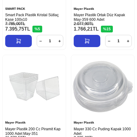
SMART PACK
Mayer Plastik
Smart Pack Plastik Kristal Sütlaç
Mayer Plastik Ortak Düz Kapak
Kase 100x10
May-359 600 Adet
7.785,00TL
2.077,90TL
7.395,75
TL
1.766,21
TL
%5
%15
Mayer Plastik
Mayer Plastik
Mayer Plastik 200 Cc Piramit Kap
Mayer 330 Cc Puding Kapak 1000
1000 Adet May-351
Adet