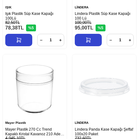
IŞIK
LİNDERA
Işık Plastik Süp Kase Kapağı
Lindera Plastik Süp Kase Kapağı
100Lü
100 Lü
82,50TL
100,00TL
78,38
TL
95,00
TL
%5
%5
Mayer Plastik
LİNDERA
Mayer Plastik 270 Cc Trend
Lindera Panda Kase Kapağı Şeffaf
Kapaklı Kristal Kavanoz 210 Adet
100x20 Paket
4.945,10TL
732,60TL
May-317