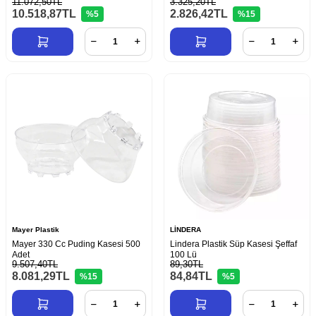
11.072,50TL
3.325,20TL
10.518,87
TL
2.826,42
TL
%5
%15
Mayer Plastik
LİNDERA
Mayer 330 Cc Puding Kasesi 500
Lindera Plastik Süp Kasesi Şeffaf
Adet
100 Lü
9.507,40TL
89,30TL
8.081,29
TL
84,84
TL
%15
%5