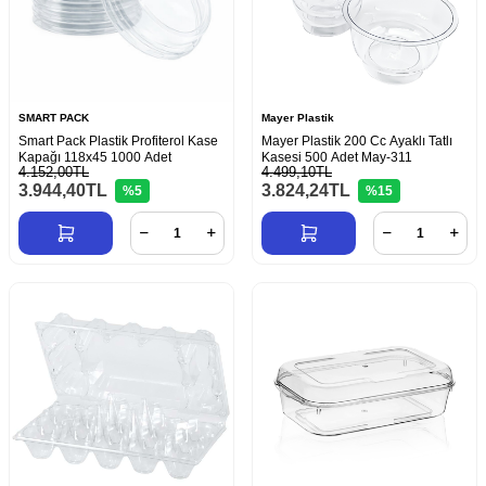
SMART PACK
Mayer Plastik
Smart Pack Plastik Profiterol Kase
Mayer Plastik 200 Cc Ayaklı Tatlı
Kapağı 118x45 1000 Adet
Kasesi 500 Adet May-311
4.152,00TL
4.499,10TL
3.944,40
TL
3.824,24
TL
%5
%15