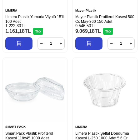
LİMERA
Mayer Plastik
Limera Plastik Yumurta Viyolü 15'li
Mayer Plastik Profiterol Kasesi 500
100 Adet
Cc May-360 150 Adet
1.222,30TL
9.546,50TL
1.161,18
TL
9.069,18
TL
%5
%5
SMART PACK
LİMERA
Smart Pack Plastik Profiterol
Limera Plastik Şeffaf Dondurma
Kasesi 118x45 1000 Adet
Kasesi L-250 1000 Adet 5,6 Gr