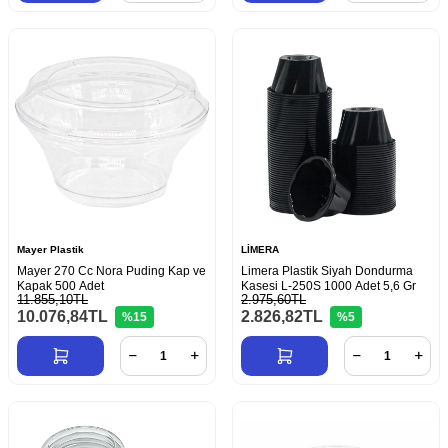
Mayer Plastik
LİMERA
Mayer 270 Cc Nora Puding Kap ve
Limera Plastik Siyah Dondurma
Kapak 500 Adet
Kasesi L-250S 1000 Adet 5,6 Gr
11.855,10TL
2.975,60TL
10.076,84
TL
2.826,82
TL
%15
%5