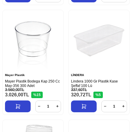
Mayer Plastik
LİNDERA
Mayer Plastik Bodega Kap 250 Cc
Lindera 1000 Gr Plastik Kase
May-356 300 Adet
Şeffaf 100 Lü
3.560,00TL
337,60TL
3.026,00
TL
320,72
TL
%15
%5