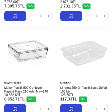
7.785,00TL
2.875,10TL
7.395,75
TL
2.731,35
TL
%5
%5
Mayer Plastik
LİNDERA
Mayer Plastik 500 Cc Novel
Lindera 250 Gr Plastik Kase Şeffaf
Kapaklı Kase 210 Adet May-240
100 Lü
10.532,60TL
123,50TL
8.952,71
TL
117,33
TL
%15
%5