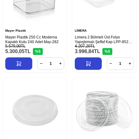
Mayer Plastik
LİMERA
Mayer Plastik 250 Cc Moderna
Limera 2 Bölmeli Üst Folyo
Kapaklı Kutu 240 Adet May-282
Yapıştırmalı Şeffaf Kap LPP-852
5.579,00TL
4.207,20TL
400 Adet
5.300,05
TL
3.996,84
TL
%5
%5