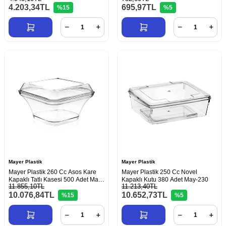
4.203,34
TL
695,97
TL
%15
%5
Mayer Plastik
Mayer Plastik
Mayer Plastik 260 Cc Asos Kare
Mayer Plastik 250 Cc Novel
Kapaklı Tatlı Kasesi 500 Adet May-
Kapaklı Kutu 380 Adet May-230
11.855,10TL
11.213,40TL
314
10.076,84
TL
10.652,73
TL
%15
%5