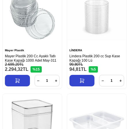
Mayer Plastik
LİNDERA
Mayer Plastik 200 Cc Ayaklı Tatlı
Lindera Plastik 200 cc Sup Kase
Kase Kapağı 1000 Adet May-311
Kapağı 100 Lü
2.699,20TL
99,80TL
2.294,32
TL
94,81
TL
%15
%5