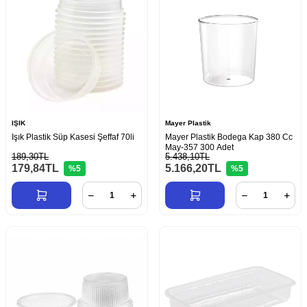
IŞIK
Mayer Plastik
Işık Plastik Süp Kasesi Şeffaf 70li
Mayer Plastik Bodega Kap 380 Cc
May-357 300 Adet
189,30TL
5.438,10TL
179,84
TL
5.166,20
TL
%5
%5