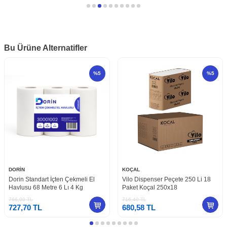
Bu Ürüne Alternatifler
%
5
%
5
DORİN
KOÇAL
Dorin Standart İçten Çekmeli El
Vilo Dispenser Peçete 250 Li 18
Havlusu 68 Metre 6 Lı 4 Kg
Paket Koçal 250x18
766,00
TL
716,40
TL
727,70
TL
680,58
TL