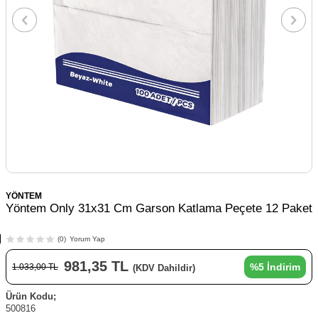
YÖNTEM
Yöntem Only 31x31 Cm Garson Katlama Peçete 12 Paket
(0)
Yorum Yap
981,35
TL
%
5
İndirim
1.033,00
TL
(KDV Dahildir)
Ürün Kodu;
500816