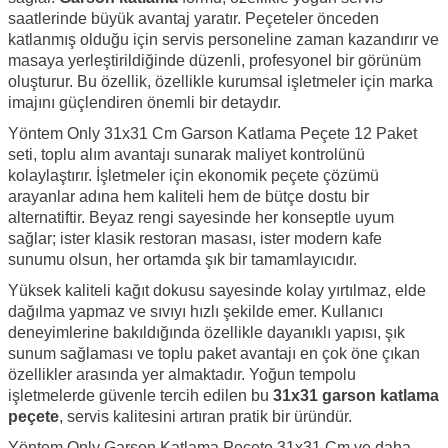
saatlerinde büyük avantaj yaratır. Peçeteler önceden
katlanmış olduğu için servis personeline zaman kazandırır ve
masaya yerleştirildiğinde düzenli, profesyonel bir görünüm
oluşturur. Bu özellik, özellikle kurumsal işletmeler için marka
imajını güçlendiren önemli bir detaydır.
Yöntem Only 31x31 Cm Garson Katlama Peçete 12 Paket
seti, toplu alım avantajı sunarak maliyet kontrolünü
kolaylaştırır. İşletmeler için ekonomik peçete çözümü
arayanlar adına hem kaliteli hem de bütçe dostu bir
alternatiftir. Beyaz rengi sayesinde her konseptle uyum
sağlar; ister klasik restoran masası, ister modern kafe
sunumu olsun, her ortamda şık bir tamamlayıcıdır.
Yüksek kaliteli kağıt dokusu sayesinde kolay yırtılmaz, elde
dağılma yapmaz ve sıvıyı hızlı şekilde emer. Kullanıcı
deneyimlerine bakıldığında özellikle dayanıklı yapısı, şık
sunum sağlaması ve toplu paket avantajı en çok öne çıkan
özellikler arasında yer almaktadır. Yoğun tempolu
işletmelerde güvenle tercih edilen bu
31x31 garson katlama
peçete
, servis kalitesini artıran pratik bir üründür.
Yöntem Only Garson Katlama Peçete 31x31 Cm ve daha