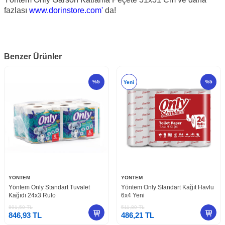
fazlası
www.dorinstore.com'
da!
Benzer Ürünler
%
5
%
5
Yeni
YÖNTEM
YÖNTEM
Yöntem Only Standart Tuvalet
Yöntem Only Standart Kağıt Havlu
Kağıdı 24x3 Rulo
6x4 Yeni
891,50
TL
511,80
TL
846,93
TL
486,21
TL