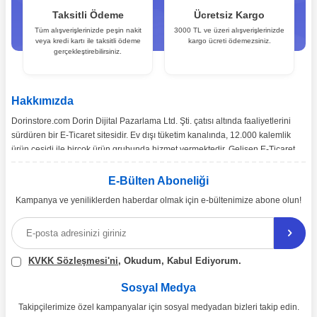
Taksitli Ödeme
Ücretsiz Kargo
Tüm alışverişlerinizde peşin nakit
3000 TL ve üzeri alışverişlerinizde
veya kredi kartı ile taksitli ödeme
kargo ücreti ödemezsiniz.
gerçekleştirebilirsiniz.
Hakkımızda
Dorinstore.com Dorin Dijital Pazarlama Ltd. Şti. çatısı altında faaliyetlerini
sürdüren bir E-Ticaret sitesidir. Ev dışı tüketim kanalında, 12.000 kalemlik
ürün çeşidi ile birçok ürün grubunda hizmet vermektedir. Gelişen E-Ticaret
pazarı ve pazarın ihtiyaçları doğrultusunda, Türkiye’nin tüm bölgelerine
toptan ve perakende satışımız gerçekleşmektedir.
E-Bülten Aboneliği
Kampanya ve yeniliklerden haberdar olmak için e-bültenimize abone olun!
Ürün çeşitliliğinin ve çözüm önerilerinin yanı sıra, ekonomik katma değer
sağlamayı misyon edinen dorinstore.com E-Ticaret sitemiz üzerinden,
uzman arkadaşlarımız eşliğinde 7/24 bizlere ulaşabilirsiniz.
KVKK Sözleşmesi'ni
, Okudum, Kabul Ediyorum.
Sosyal Medya
Takipçilerimize özel kampanyalar için sosyal medyadan bizleri takip edin.