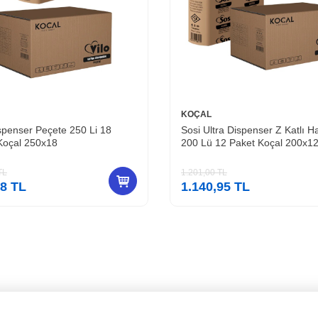
KOÇAL
ispenser Peçete 250 Li 18
Sosi Ultra Dispenser Z Katlı H
Koçal 250x18
200 Lü 12 Paket Koçal 200x1
TL
1.201,00
TL
58
TL
1.140,95
TL