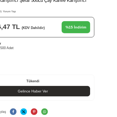
Karıştırıcı Şefaf 500Lü Çay Kahve Karıştırıcı
0)
Yorum Yap
6,47
TL
%
15
İndirim
(KDV Dahildir)
r
, 500 Adet
Tükendi
Gelince Haber Ver
ylaş