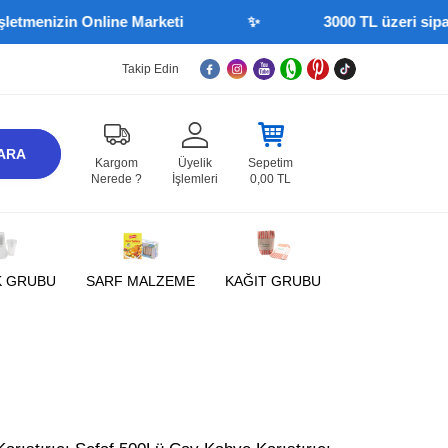
enizin Online Marketi
✨
3000 TL üzeri siparişler
Takip Edin
ARA
Kargom
Üyelik
Sepetim
Nerede ?
İşlemleri
0,00
TL
K GRUBU
SARF MALZEME
KAĞIT GRUBU