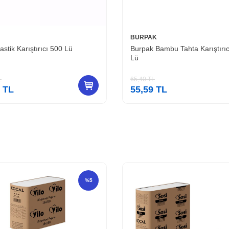
BURPAK
stik Karıştırıcı 500 Lü
Burpak Bambu Tahta Karıştırıc
Lü
L
65,40
TL
TL
55,59
TL
%
5