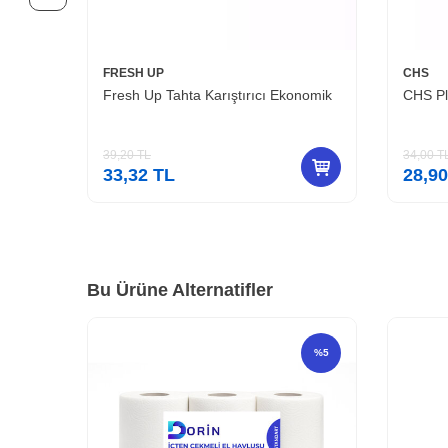
FRESH UP
CHS
ü
Fresh Up Tahta Karıştırıcı Ekonomik
CHS Pla
39,20
TL
34,00
T
33,32
TL
28,90
Bu Ürüne Alternatifler
%
5
%
5