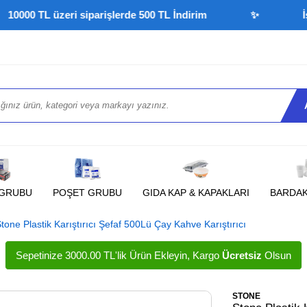
0 TL üzeri siparişlerde 500 TL İndirim
✨
İşletm
 GRUBU
POŞET GRUBU
GIDA KAP & KAPAKLARI
BARDA
tone Plastik Karıştırıcı Şefaf 500Lü Çay Kahve Karıştırıcı
Sepetinize 3000.00 TL'lik Ürün Ekleyin, Kargo
Ücretsiz
Olsun
STONE