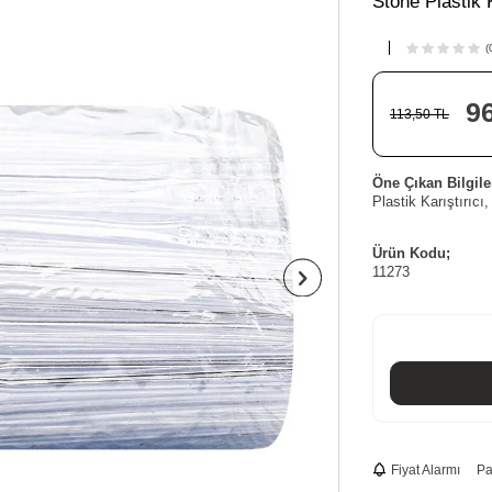
Stone Plastik 
(
9
113,50
TL
Öne Çıkan Bilgile
Plastik Karıştırıcı
Ürün Kodu;
11273
Fiyat Alarmı
Pa