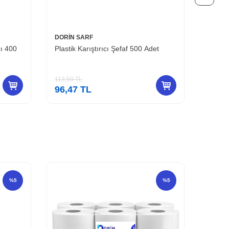
DORİN SARF
DORİN
ı 400
Plastik Karıştırıcı Şefaf 500 Adet
Organi
113,50
TL
49,50
T
96,47
TL
42,0
%
5
%
5