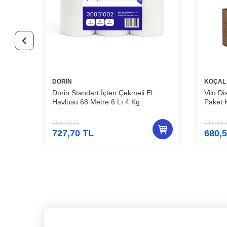
DORİN
KOÇAL
150 Li
Dorin Standart İçten Çekmeli El
Vilo D
Havlusu 68 Metre 6 Lı 4 Kg
Paket 
766,00
TL
716,40
727,70
TL
680,