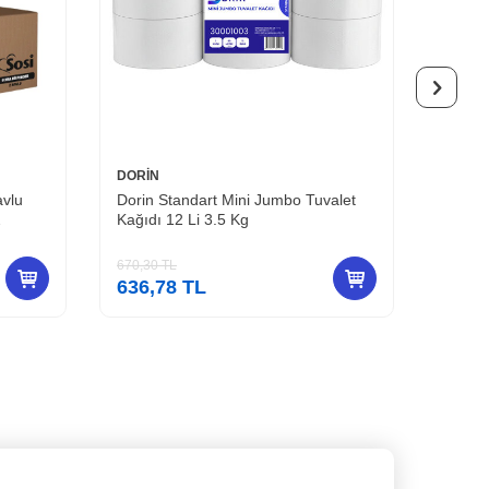
DORİN
DORİN
avlu
Dorin Standart Mini Jumbo Tuvalet
Dorin 
2
Kağıdı 12 Li 3.5 Kg
Metre 
670,30
TL
574,50
636,78
TL
545,