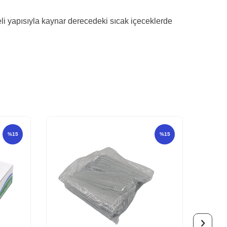
eli yapısıyla kaynar derecedeki sıcak içeceklerde
%
15
%
15