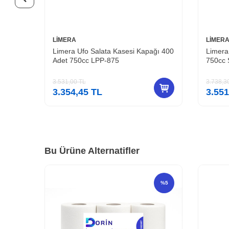
LİMERA
LİMER
ğı 400
Limera Ufo Salata Kasesi 400 Adet
Limera
750cc Siyah LPP-873
Kap Şe
3.738,30
TL
4.207,2
3.551,39
TL
3.996
Bu Ürüne Alternatifler
%
5
%
5