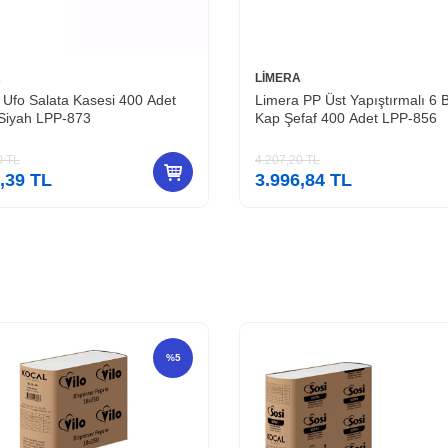
A
LİMERA
 PP Üst Yapıştırmalı 6 Bölmeli
Limera PP Üst Yapıştırmalı 3 
faf 400 Adet LPP-856
Kap Siyah 400 Adet LPP-853-
0
TL
4.207,20
TL
,84
TL
3.996,84
TL
%
5