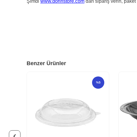
Şimdi
www.dorinstore.com
dan sipariş verin, paket 
Benzer Ürünler
%
5
%
5