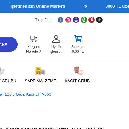
şletmenizin Online Marketi
✨
3000 TL üzeri sipa
Takip Edin
ARA
Kargom
Üyelik
Sepetim
Nerede ?
İşlemleri
0,00
TL
K GRUBU
SARF MALZEME
KAĞIT GRUBU
faf 100lü Gıda Kabı LPP-863