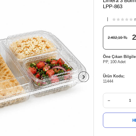
Limera 3 Bölm
LPP-863
(
2
2.402,10
TL
Öne Çıkan Bilgile
PP, 100 Adet
Ürün Kodu;
11444
H