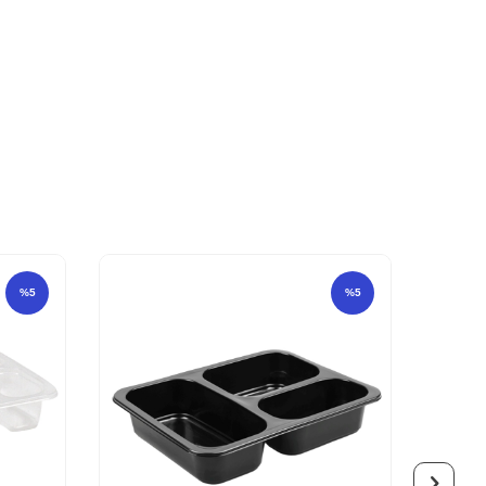
%
5
%
5