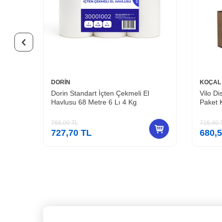
DORİN
KOÇAL
150 Li
Dorin Standart İçten Çekmeli El
Vilo D
Havlusu 68 Metre 6 Lı 4 Kg
Paket 
766,00
TL
716,40
727,70
TL
680,