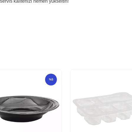
servis kalitenizi hemen yükseltin!
%
5