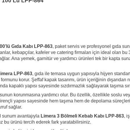
ı 100 Lü LPP-864
100’lü Gıda Kabı LPP-863
, paket servis ve profesyonel gıda sun
lar, kebapçılar, kafeler ve catering firmaları için ideal olan bu 
ağlar. Ana yemek, garnitür ve yardımcı ürünleri tek bir kapta 
imera LPP-863
, gıda ile temasa uygun yapısıyla hijyen standart
munu korur. Şeffaf kapak tasarımı, ürün içeriğinin dışarıdan ne
manda kapaklı yapısı sayesinde sızdırmazlık sağlayarak taşıma sı
unun korunmasına yardımcı olur. Bu özellik, özellikle soslu vey
irençli yapısı sayesinde hem taşıma hem de depolama süreçlerinde
rruf sağlar.
el sunum avantajıyla
Limera 3 Bölmeli Kebab Kabı LPP-863
, i
 bu ürünü tercih ederek fark yaratabilirsiniz.