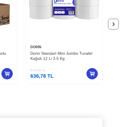
DORİN
DORİN
avlu
Dorin Standart Mini Jumbo Tuvalet
Dorin 
2
Kağıdı 12 Li 3.5 Kg
Metre 
670,30
TL
574,50
636,78
TL
545,