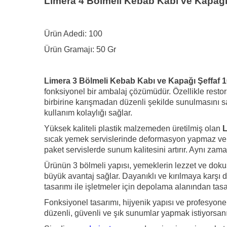
Limera 4 Bölmeli Kebab Kabı ve Kapağ
Ürün Adedi: 100
Ürün Gramajı: 50 Gr
Limera 3 Bölmeli Kebab Kabı ve Kapağı Şeffaf 
fonksiyonel bir ambalaj çözümüdür. Özellikle restoran
birbirine karışmadan düzenli şekilde sunulmasını s
kullanım kolaylığı sağlar.
Yüksek kaliteli plastik malzemeden üretilmiş olan
L
sıcak yemek servislerinde deformasyon yapmaz ve for
paket servislerde sunum kalitesini artırır. Aynı za
Ürünün 3 bölmeli yapısı, yemeklerin lezzet ve dokus
büyük avantaj sağlar. Dayanıklı ve kırılmaya karşı d
tasarımı ile işletmeler için depolama alanından tasa
Fonksiyonel tasarımı, hijyenik yapısı ve profesyon
düzenli, güvenli ve şık sunumlar yapmak istiyorsanız