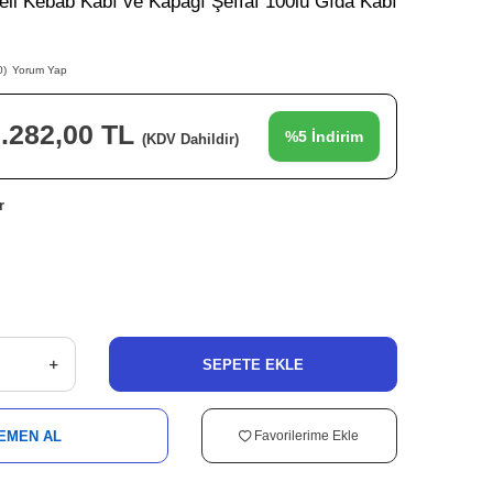
eli Kebab Kabı ve Kapağı Şeffaf 100lü Gıda Kabı
0)
Yorum Yap
.282,00
TL
%
5
İndirim
(KDV Dahildir)
r
SEPETE EKLE
EMEN AL
Favorilerime Ekle