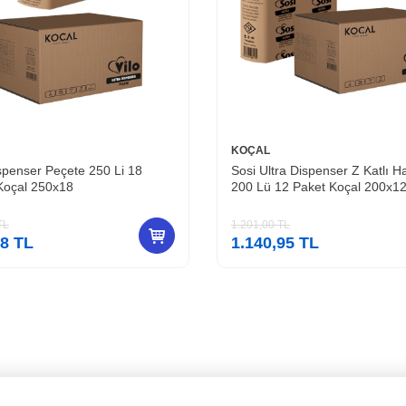
KOÇAL
ispenser Peçete 250 Li 18
Sosi Ultra Dispenser Z Katlı H
Koçal 250x18
200 Lü 12 Paket Koçal 200x1
TL
1.201,00
TL
58
TL
1.140,95
TL