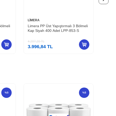
LİMERA
LİMER
Bölmeli
Limera PP Üst Yapıştırmalı 3 Bölmeli
Limera
S
Kap Şefaf 400 Adet LPP-853
Hambu
4.207,20
TL
3.483,
3.996,84
TL
3.30
%
5
%
5