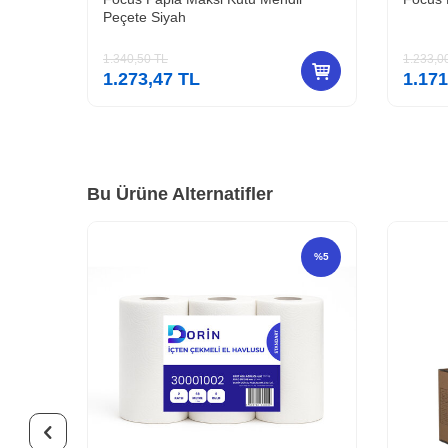
Peçete Siyah
1.340,50
TL
1.233,0
1.273,47
TL
1.171
Bu Ürüne Alternatifler
%
5
%
5