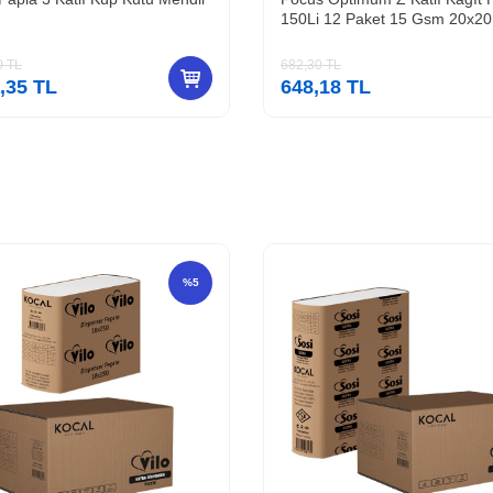
150Li 12 Paket 15 Gsm 20x2
YENİ
0
TL
682,30
TL
,35
TL
648,18
TL
%
5