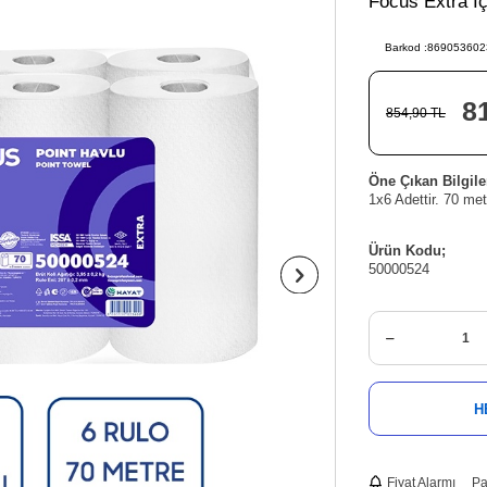
Focus Extra İ
Barkod :
869053602
8
854,90
TL
Öne Çıkan Bilgile
1x6 Adettir. 70 me
Ürün Kodu;
50000524
H
Fiyat Alarmı
Pa