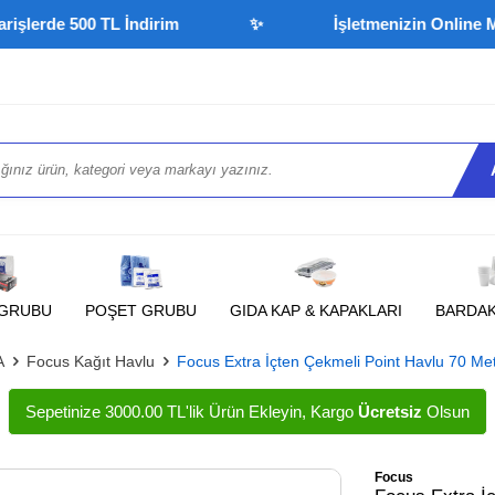
rde 500 TL İndirim
✨
İşletmenizin Online Market
 GRUBU
POŞET GRUBU
GIDA KAP & KAPAKLARI
BARDA
A
Focus Kağıt Havlu
Focus Extra İçten Çekmeli Point Havlu 70 Me
Sepetinize 3000.00 TL'lik Ürün Ekleyin, Kargo
Ücretsiz
Olsun
Focus