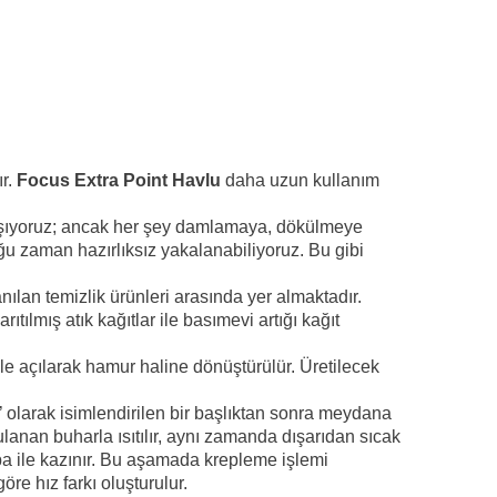
ır.
Focus Extra Point Havlu
daha uzun kullanım
alışıyoruz; ancak her şey damlamaya, dökülmeye
u zaman hazırlıksız yakalanabiliyoruz. Bu gibi
anılan temizlik ürünleri arasında yer almaktadır.
tılmış atık kağıtlar ile basımevi artığı kağıt
ile açılarak hamur haline dönüştürülür. Üretilecek
d’’ olarak isimlendirilen bir başlıktan sonra meydana
ygulanan buharla ısıtılır, aynı zamanda dışarıdan sıcak
aspa ile kazınır. Bu aşamada krepleme işlemi
öre hız farkı oluşturulur.