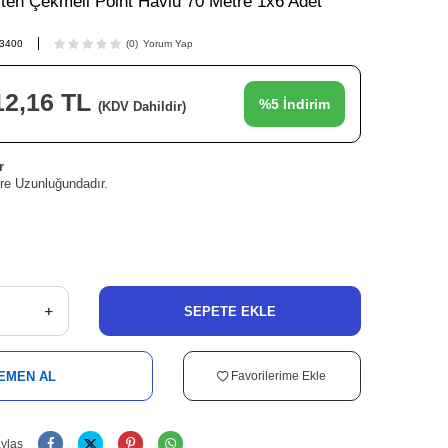
çten Çekmeli Point Havlu 70 Metre 1x6 Adet
3400
(0)
Yorum Yap
12,16
TL
%
5
İndirim
(KDV Dahildir)
r
tre Uzunluğundadır.
SEPETE EKLE
EMEN AL
Favorilerime Ekle
ylaş