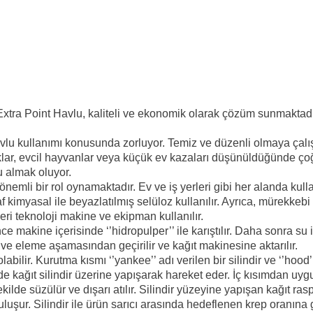
xtra Point Havlu, kaliteli ve ekonomik olarak çözüm sunmaktad
 havlu kullanımı konusunda zorluyor. Temiz ve düzenli olmaya ç
lar, evcil hayvanlar veya küçük ev kazaları düşünüldüğünde çoğ
u almak oluyor.
önemli bir rol oynamaktadır. Ev ve iş yerleri gibi her alanda kull
yasal ile beyazlatılmış selüloz kullanılır. Ayrıca, mürekkebi arı
eri teknoloji makine ve ekipman kullanılır.
 makine içerisinde ‘’hidropulper’’ ile karıştılır. Daha sonra su 
 ve eleme aşamasından geçirilir ve kağıt makinesine aktarılır.
labilir. Kurutma kısmı ‘’yankee’’ adı verilen bir silindir ve ‘’hoo
sayede kağıt silindir üzerine yapışarak hareket eder. İç kısımdan u
ekilde süzülür ve dışarı atılır. Silindir yüzeyine yapışan kağıt r
buluşur. Silindir ile ürün sarıcı arasında hedeflenen krep oranına g