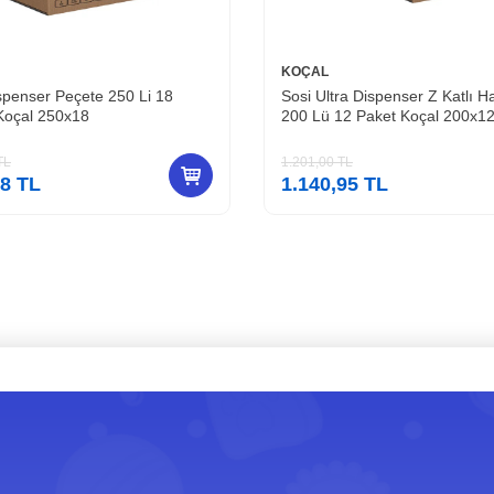
KOÇAL
ispenser Peçete 250 Li 18
Sosi Ultra Dispenser Z Katlı H
Koçal 250x18
200 Lü 12 Paket Koçal 200x1
TL
1.201,00
TL
58
TL
1.140,95
TL