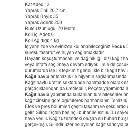
Kat Adedi: 2
Yaprak Eni: 20,7 cm
Yaprak Boyu: 35
Yaprak Adedi: 200
Rulo Uzunluğu: 70 Metre
Koli İçi Adet: 6
Koli Ağırlığı: 4 kg
İş yerinizde ve evinizde kullanabileceğiniz
Focus
E
süresi, tasarruf ve hijyen sağlamaktadır.
Hayatın koşuşturmacası ve dağınıklığı, bizi kağıt
veya etrafa saçılmaya devam ediyor. Hele de çocuk
durumlarda ise ilk tepkimiz genellikle bir kağıt havl
Kağıt havlu
lar temizlik ile hijyenin sağlanmasında 
Kağıt havlu üretim sektöründe hammadde olarak saf kim
parçacıklarından da üretilebilir. Peçete yapımında il
Kağıt havlu
yapımında kullanılan tüm bileşenler önce
kağıt cinsine göre öğütülerek harmanlanır. Temizlik
Elek ve pres bölümleri çeşitli tasarım ve şekillerde o
gelir. Silindir içten basınçlı buhar ile ısıtılır. Bu 
hava verilir. Kağıt üzerindeki oluşan su buharı bu ş
gerçekleşir. Silindir üzerine ayrılan kağıt sarıcıyla 