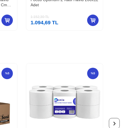
0 Cm
Adet
3 Pak
1.152,30
TL
932,60
1.094,69
TL
885,
%
5
%
5