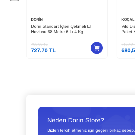
DORİN
KOÇAL
150 Li
Dorin Standart İçten Çekmeli El
Vilo D
Havlusu 68 Metre 6 Lı 4 Kg
Paket 
766,00
TL
716,40
727,70
TL
680,
Neden Dorin Store?
Bizleri tercih etmeniz için geçerli birkaç sebep.