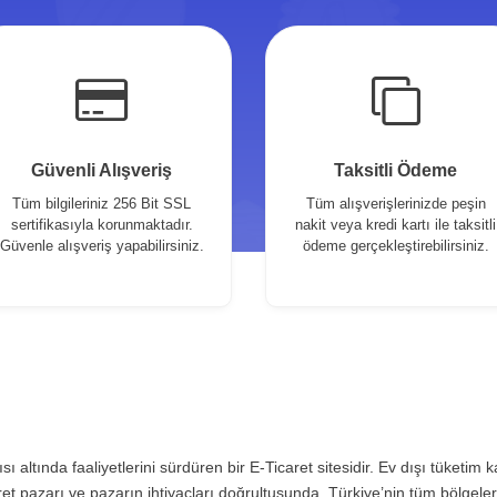
Güvenli Alışveriş
Taksitli Ödeme
Tüm bilgileriniz 256 Bit SSL
Tüm alışverişlerinizde peşin
sertifikasıyla korunmaktadır.
nakit veya kredi kartı ile taksitli
Güvenle alışveriş yapabilirsiniz.
ödeme gerçekleştirebilirsiniz.
sı altında faaliyetlerini sürdüren bir E-Ticaret sitesidir. Ev dışı tüketim 
t pazarı ve pazarın ihtiyaçları doğrultusunda, Türkiye’nin tüm bölgele