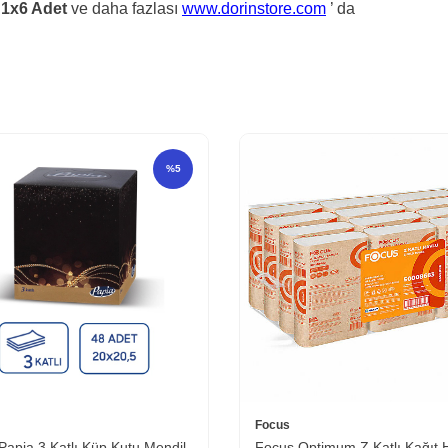
 1x6 Adet
ve daha fazlası
www.dorinstore.com
’ da
%
5
Focus
Papia 3 Katlı Küp Kutu Mendil
Focus Optimum Z Katlı Kağıt 