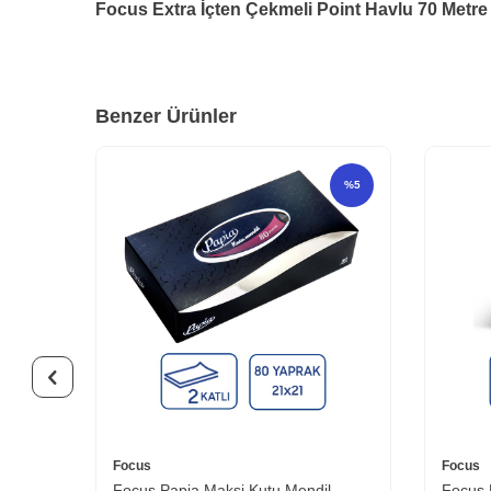
Focus Extra İçten Çekmeli Point Havlu 70 Metre
Benzer Ürünler
%
5
%
5
Focus
Focus
ağıt
Focus Papia Maksi Kutu Mendil
Focus 