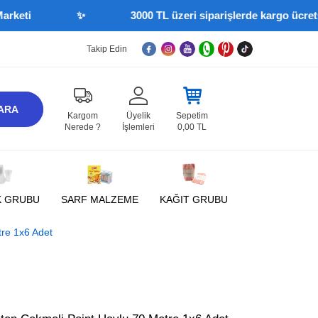
i
✨
3000 TL üzeri siparişlerde kargo ücretsiz
Takip Edin
ARA
Kargom
Üyelik
Sepetim
Nerede ?
İşlemleri
0,00
TL
K GRUBU
SARF MALZEME
KAĞIT GRUBU
tre 1x6 Adet