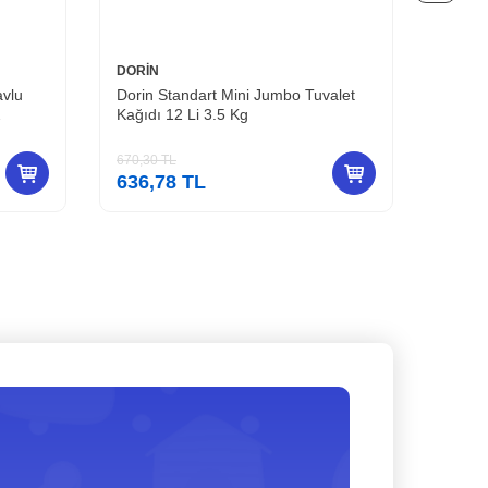
DORİN
DORİN
avlu
Dorin Standart Mini Jumbo Tuvalet
Dorin 
2
Kağıdı 12 Li 3.5 Kg
Metre 
670,30
TL
574,50
636,78
TL
545,