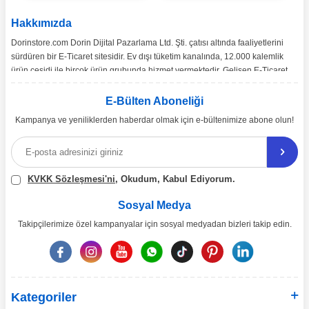
Hakkımızda
Dorinstore.com Dorin Dijital Pazarlama Ltd. Şti. çatısı altında faaliyetlerini
sürdüren bir E-Ticaret sitesidir. Ev dışı tüketim kanalında, 12.000 kalemlik
ürün çeşidi ile birçok ürün grubunda hizmet vermektedir. Gelişen E-Ticaret
pazarı ve pazarın ihtiyaçları doğrultusunda, Türkiye’nin tüm bölgelerine
toptan ve perakende satışımız gerçekleşmektedir.
E-Bülten Aboneliği
Kampanya ve yeniliklerden haberdar olmak için e-bültenimize abone olun!
Ürün çeşitliliğinin ve çözüm önerilerinin yanı sıra, ekonomik katma değer
sağlamayı misyon edinen dorinstore.com E-Ticaret sitemiz üzerinden,
uzman arkadaşlarımız eşliğinde 7/24 bizlere ulaşabilirsiniz.
KVKK Sözleşmesi'ni
, Okudum, Kabul Ediyorum.
Sosyal Medya
Takipçilerimize özel kampanyalar için sosyal medyadan bizleri takip edin.
Kategoriler