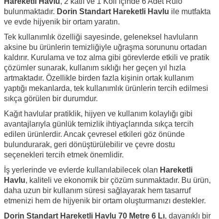
Hareketli
Havlu
, 2 katlı ve
1 Koli içinde 6 Adet Rulo
bulunmaktadır.
Dorin Standart Hareketli Havlu
ile mutfakta
ve evde hijyenik bir ortam yaratın.
Tek kullanımlık özelliği sayesinde, geleneksel havluların
aksine bu ürünlerin temizliğiyle uğraşma sorununu ortadan
kaldırır. Kurulama ve toz alma gibi görevlerde etkili ve pratik
çözümler sunarak, kullanım sıklığı her geçen yıl hızla
artmaktadır. Özellikle birden fazla kişinin ortak kullanım
yaptığı mekanlarda, tek kullanımlık ürünlerin tercih edilmesi
sıkça görülen bir durumdur.
Kağıt havlular pratiklik, hijyen ve kullanım kolaylığı gibi
avantajlarıyla günlük temizlik ihtiyaçlarında sıkça tercih
edilen ürünlerdir. Ancak çevresel etkileri göz önünde
bulundurarak, geri dönüştürülebilir ve çevre dostu
seçenekleri tercih etmek önemlidir.
İş yerlerinde ve evlerde kullanılabilecek olan
Hareketli
Havlu
, kaliteli ve ekonomik bir çözüm sunmaktadır. Bu ürün,
daha uzun bir kullanım süresi sağlayarak hem tasarruf
etmenizi hem de hijyenik bir ortam oluşturmanızı destekler.
Dorin Standart Hareketli Havlu 70 Metre 6 Lı
, dayanıklı bir