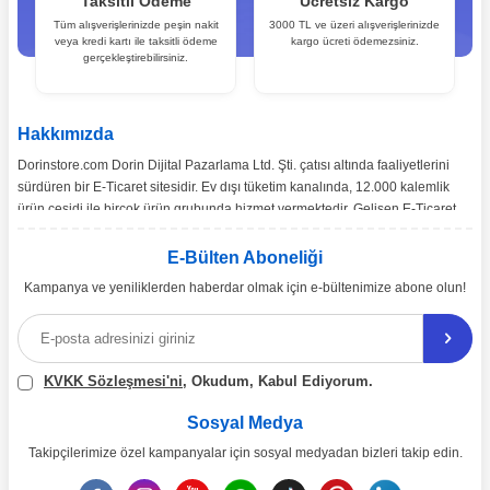
Taksitli Ödeme
Ücretsiz Kargo
Tüm alışverişlerinizde peşin nakit
3000 TL ve üzeri alışverişlerinizde
veya kredi kartı ile taksitli ödeme
kargo ücreti ödemezsiniz.
gerçekleştirebilirsiniz.
Hakkımızda
Dorinstore.com Dorin Dijital Pazarlama Ltd. Şti. çatısı altında faaliyetlerini
sürdüren bir E-Ticaret sitesidir. Ev dışı tüketim kanalında, 12.000 kalemlik
ürün çeşidi ile birçok ürün grubunda hizmet vermektedir. Gelişen E-Ticaret
pazarı ve pazarın ihtiyaçları doğrultusunda, Türkiye’nin tüm bölgelerine
toptan ve perakende satışımız gerçekleşmektedir.
E-Bülten Aboneliği
Kampanya ve yeniliklerden haberdar olmak için e-bültenimize abone olun!
Ürün çeşitliliğinin ve çözüm önerilerinin yanı sıra, ekonomik katma değer
sağlamayı misyon edinen dorinstore.com E-Ticaret sitemiz üzerinden,
uzman arkadaşlarımız eşliğinde 7/24 bizlere ulaşabilirsiniz.
KVKK Sözleşmesi'ni
, Okudum, Kabul Ediyorum.
Sosyal Medya
Takipçilerimize özel kampanyalar için sosyal medyadan bizleri takip edin.