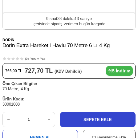
9 saat
38 dakika
13 saniye
içerisinde sipariş verirsen bugün kargoda
DORİN
Dorin Extra Hareketli Havlu 70 Metre 6 Lı 4 Kg
(0)
Yorum Yap
727,70
TL
%
5
İndirim
766,00
TL
(KDV Dahildir)
Öne Çıkan Bilgiler
70 Metre, 4 Kg
Ürün Kodu;
30001008
SEPETE EKLE
HEMEN AL
Favorilerime Ekle