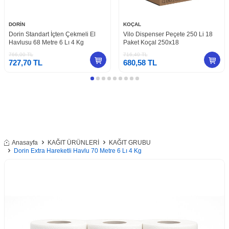
DORİN
KOÇAL
Dorin Standart İçten Çekmeli El
Vilo Dispenser Peçete 250 Li 18
Havlusu 68 Metre 6 Lı 4 Kg
Paket Koçal 250x18
766,00
TL
716,40
TL
727,70
TL
680,58
TL
Anasayfa
KAĞIT ÜRÜNLERİ
KAĞIT GRUBU
Dorin Extra Hareketli Havlu 70 Metre 6 Lı 4 Kg