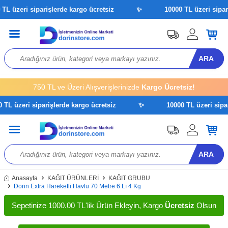
eri siparişlerde kargo ücretsiz
✨
10000 TL üzeri siparişler
ARA
750 TL ve Üzeri Alışverişlerinizde
Kargo Ücretsiz!
zeri siparişlerde kargo ücretsiz
✨
10000 TL üzeri siparişle
ARA
Anasayfa
KAĞIT ÜRÜNLERİ
KAĞIT GRUBU
Dorin Extra Hareketli Havlu 70 Metre 6 Lı 4 Kg
Sepetinize 1000.00 TL'lik Ürün Ekleyin, Kargo
Ücretsiz
Olsun