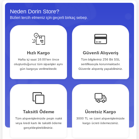
Neden Dorin Store?
Bizleri tercih etmeniz için geçerli birkaç sebep.
Hızlı Kargo
Güvenli Alışveriş
Hafta içi saat 16:00’ten önce
Tüm bilgileriniz 256 Bit SSL
oluşturduğunuz tüm siparişler aynı
sertifikasıyla korunmaktadır.
gün kargoya verilmektedir.
Güvenle alışveriş yapabilirsiniz.
Taksitli Ödeme
Ücretsiz Kargo
Tüm alışverişlerinizde peşin nakit
3000 TL ve üzeri alışverişlerinizde
veya kredi kartı ile taksitli ödeme
kargo ücreti ödemezsiniz.
gerçekleştirebilirsiniz.