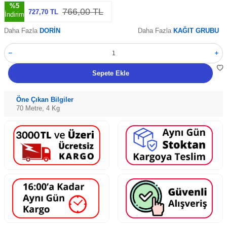
%
5
766,00
TL
727,70
TL
İndirim
Daha Fazla
DORİN
Daha Fazla
KAĞIT GRUBU
Sepete Ekle
Öne Çıkan Bilgiler
70 Metre, 4 Kg