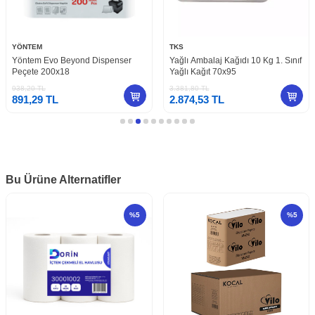
YÖNTEM
TKS
Yöntem Evo Beyond Dispenser
Yağlı Ambalaj Kağıdı 10 Kg 1. Sınıf
Peçete 200x18
Yağlı Kağıt 70x95
938,20
TL
3.381,80
TL
891,29
TL
2.874,53
TL
Bu Ürüne Alternatifler
%
5
%
5