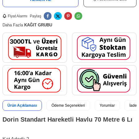
Fiyat Alarmı
Paylaş
Daha Fazla
KAĞIT GRUBU
Ürün Açıklaması
Ödeme Seçenekleri
Yorumlar
İade 
Dorin Standart Hareketli Havlu 70 Metre 6 Lı