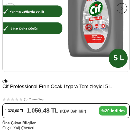
CİF
Cif Professional Fırın Ocak Izgara Temizleyici 5 L
(0)
Yorum Yap
1.056,48
TL
%
20
İndirim
1.320,60
TL
(KDV Dahildir)
Öne Çıkan Bilgiler
Güçlü Yağ Çözücü.