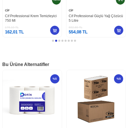
CİF
CİF
ional Krem Temizleyici
Cif Professional Güçlü Yağ Çözücü
Cif Profess
5 Litre
Temizleyic
692,60
TL
277,00
TL
L
554,08
TL
254,84
T
Bu Ürüne Alternatifler
%
5
%
5