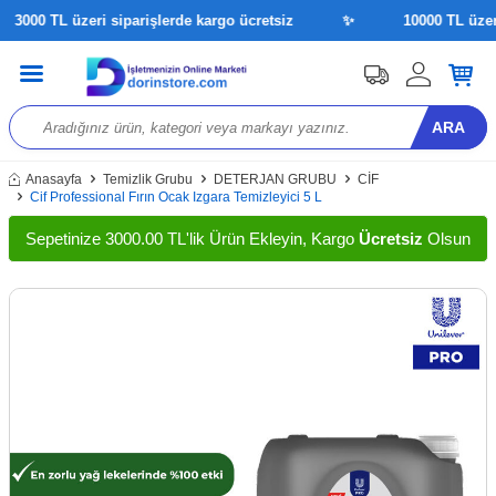
3000 TL üzeri siparişlerde kargo ücretsiz
✨
10000 TL üzeri s
ARA
Anasayfa
Temizlik Grubu
DETERJAN GRUBU
CİF
Cif Professional Fırın Ocak Izgara Temizleyici 5 L
Sepetinize 3000.00 TL'lik Ürün Ekleyin, Kargo
Ücretsiz
Olsun