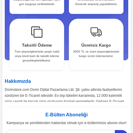
gün kargoya verilmektedir.
Güvenle alışveriş yapabilirsiniz.
Taksitli Ödeme
Ücretsiz Kargo
Tüm alışverişlerinizde peşin nakit
3000 TL ve üzeri alışverişlerinizde
veya kredi kartı ile taksitli ödeme
kargo ücreti ödemezsiniz.
gerçekleştirebilirsiniz.
Hakkımızda
Dorinstore.com Dorin Dijital Pazarlama Ltd. Şti. çatısı altında faaliyetlerini
sürdüren bir E-Ticaret sitesidir. Ev dışı tüketim kanalında, 12.000 kalemlik
ürün çeşidi ile birçok ürün grubunda hizmet vermektedir. Gelişen E-Ticaret
pazarı ve pazarın ihtiyaçları doğrultusunda, Türkiye’nin tüm bölgelerine
toptan ve perakende satışımız gerçekleşmektedir.
E-Bülten Aboneliği
Kampanya ve yeniliklerden haberdar olmak için e-bültenimize abone olun!
Ürün çeşitliliğinin ve çözüm önerilerinin yanı sıra, ekonomik katma değer
sağlamayı misyon edinen dorinstore.com E-Ticaret sitemiz üzerinden,