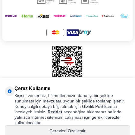
Çerez Kullanımı
Kişisel verileriniz, hizmetlerimizin daha iyi bir şekilde
sunulması için mevzuata uygun bir şekilde toplanıp işlenir.
Dorin Dijital Pazarlama Ltd. Şti. © Dorin Store. Tüm Hakları Saklıdır.
Konuyla ilgili detaylı bilgi almak için Gizlilik Politikamızı
Bu web sitesinde yer alan tüm içerikler; metinler, görseller, logolar,
inceleyebilirsiniz.
Reddet
seçeneğine tıklamanız halinde
grafikler, ürün açıklamaları ve yazılımlar dahil olmak üzere 5846 Sayılı
yalnızca internet sitemizin çalışması için gerekli çerezler
Fikir ve Sanat Eserleri Kanunu ve Türk Ticaret Kanunu kapsamında
kullanılacaktır.
korunmaktadır. İzinsiz kopyalanması, çoğaltılması, başka platformlarda
Çerezleri Özelleştir
kullanılması durumunda hukuki süreç başlatılır.