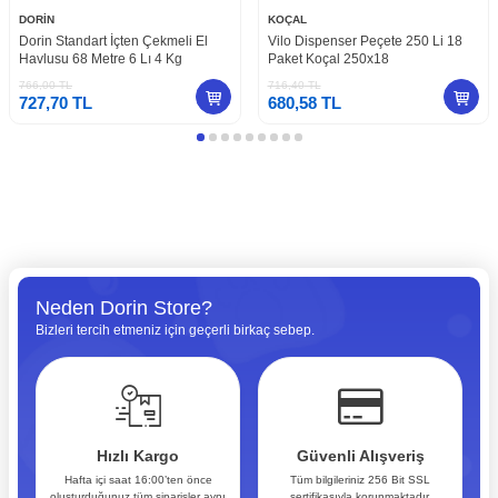
DORİN
KOÇAL
Dorin Standart İçten Çekmeli El
Vilo Dispenser Peçete 250 Li 18
Havlusu 68 Metre 6 Lı 4 Kg
Paket Koçal 250x18
766,00
TL
716,40
TL
727,70
TL
680,58
TL
Neden Dorin Store?
Bizleri tercih etmeniz için geçerli birkaç sebep.
Hızlı Kargo
Güvenli Alışveriş
Hafta içi saat 16:00’ten önce
Tüm bilgileriniz 256 Bit SSL
oluşturduğunuz tüm siparişler aynı
sertifikasıyla korunmaktadır.