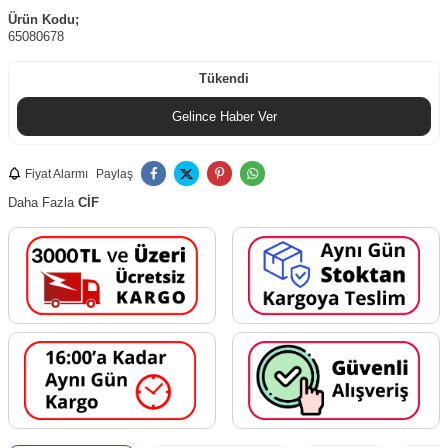
Ürün Kodu;
65080678
Tükendi
Gelince Haber Ver
Fiyat Alarmı
Paylaş
Daha Fazla
CİF